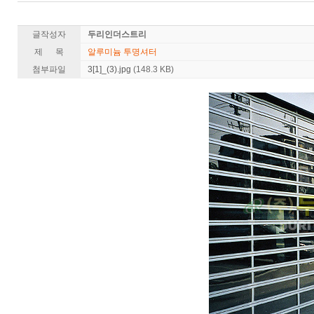
글작성자
두리인더스트리
제 목
알루미늄 투명셔터
첨부파일
3[1]_(3).jpg
(148.3 KB)